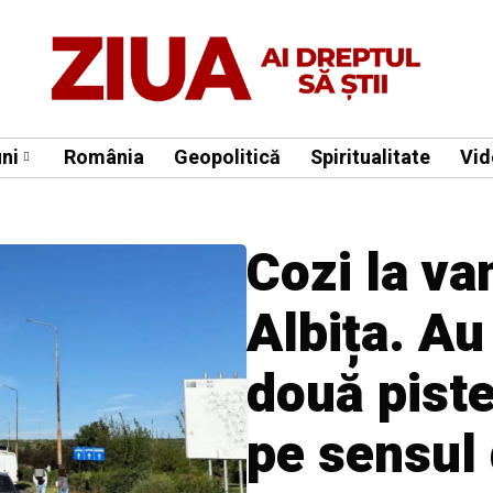
ni
România
Geopolitică
Spiritualitate
Vid
Cozi la v
Albița. Au
două pist
pe sensul 