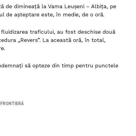
ază de dimineață la Vama Leușeni – Albița, pe
pul de așteptare este, în medie, de o oră.
 fluidizarea traficului, au fost deschise două
cedura „Revers”. La această oră, în total,
re.
t îndemnați să opteze din timp pentru punctele
E FRONTIERĂ