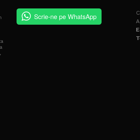
C
Scrie-ne pe WhatsApp
n
A
E
T
ta
a
,