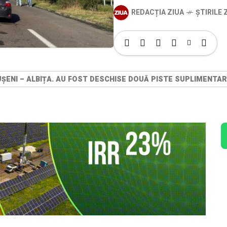
REDACȚIA ZIUA
ȘTIRILE Z
UȘENI – ALBIȚA. AU FOST DESCHISE DOUĂ PISTE SUPLIMENTAR