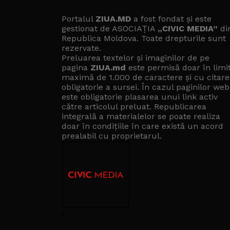
Portalul
ZIUA.MD
a fost fondat și este
gestionat de ASOCIAȚIA
„CIVIC MEDIA”
di
Republica Moldova. Toate drepturile sunt
rezervate.
Preluarea textelor și imaginilor de pe
pagina
ZIUA.md
este permisă doar în limi
maximă de 1.000 de caractere și cu citare
obligatorie a sursei. În cazul paginilor web
este obligatorie plasarea unui link activ
către articolul preluat. Republicarea
integrală a materialelor se poate realiza
doar în condițiile în care există un
acord
prealabil cu proprietarul
.