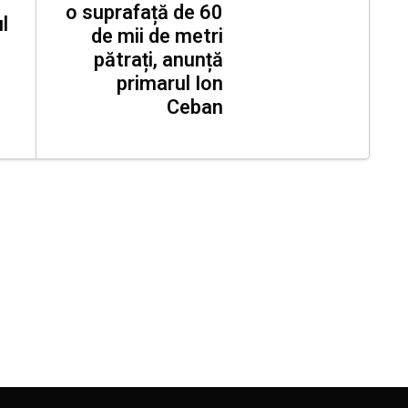
o suprafață de 60
l
de mii de metri
pătrați, anunță
primarul Ion
Ceban