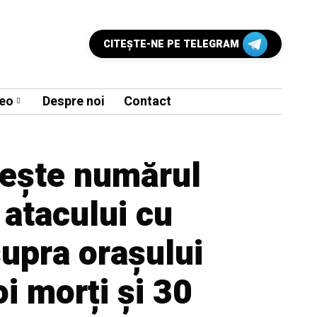
CITEŞTE-NE PE TELEGRAM
eo
Despre noi
Contact
rește numărul
 atacului cu
upra orașului
i morți și 30