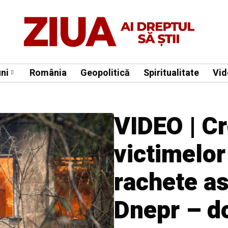
ni
România
Geopolitică
Spiritualitate
Vid
VIDEO | C
victimelor
rachete as
Dnepr – do