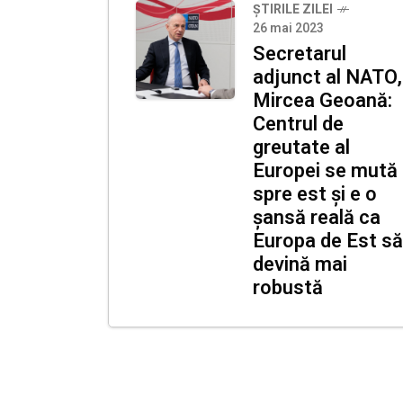
ȘTIRILE ZILEI
26 mai 2023
Secretarul
adjunct al NATO,
Mircea Geoană:
Centrul de
greutate al
Europei se mută
spre est și e o
șansă reală ca
Europa de Est să
devină mai
robustă