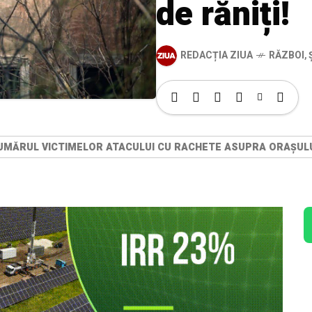
de răniți!
REDACȚIA ZIUA
RĂZBOI
,
NUMĂRUL VICTIMELOR ATACULUI CU RACHETE ASUPRA ORAȘULUI 