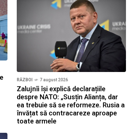
ze
RĂZBOI
7 august 2026
Zalujnîi își explică declarațiile
despre NATO: „Susțin Alianța, dar
ea trebuie să se reformeze. Rusia a
învățat să contracareze aproape
toate armele