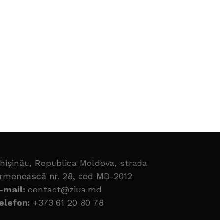
hișinău, Republica Moldova, strada
rmenească nr. 28, cod MD-2012
-mail:
contact@ziua.md
elefon:
+373 61 20 80 78