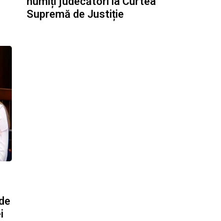
numiți judecători la Curtea
Supremă de Justiție
a
 de
i