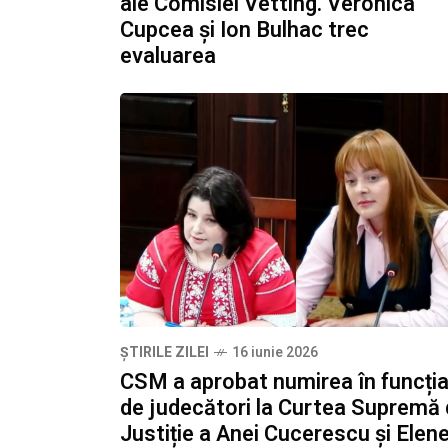
ale Comisiei Vetting. Veronica
Cupcea și Ion Bulhac trec
evaluarea
ȘTIRILE ZILEI
16 iunie 2026
CSM a aprobat numirea în funcți
de judecători la Curtea Supremă
Justiție a Anei Cucerescu și Elene