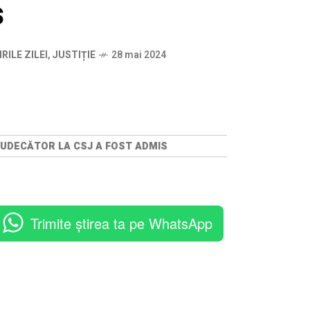
s
IRILE ZILEI
,
JUSTIȚIE
28 mai 2024
JUDECĂTOR LA CSJ A FOST ADMIS
Trimite știrea ta pe WhatsApp