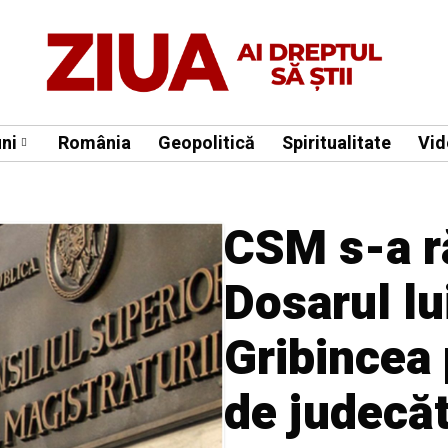
ni
România
Geopolitică
Spiritualitate
Vid
CSM s-a r
Dosarul lu
Gribincea 
de judecăt