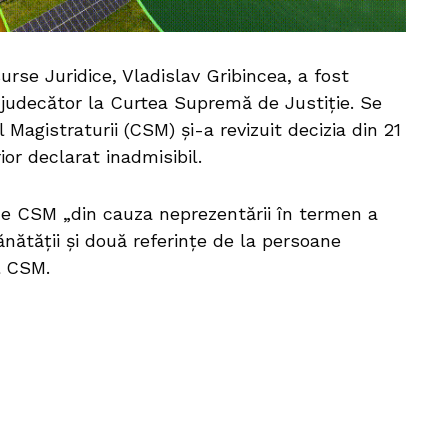
rse Juridice, Vladislav Gribincea, a fost
 judecător la Curtea Supremă de Justiție. Se
Magistraturii (CSM) și-a revizuit decizia din 21
ior declarat inadmisibil.
de CSM „din cauza neprezentării în termen a
ănătății și două referințe de la persoane
al CSM.