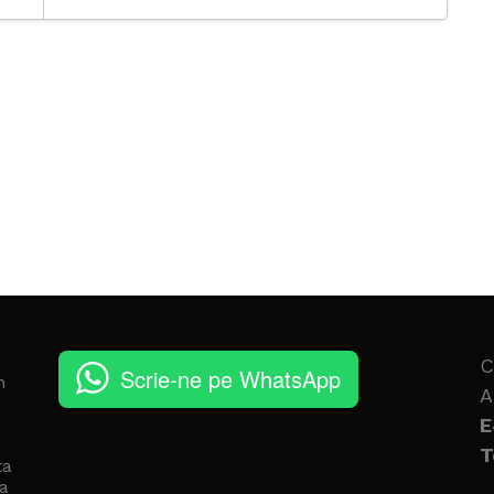
C
Scrie-ne pe WhatsApp
n
A
E
T
ta
a