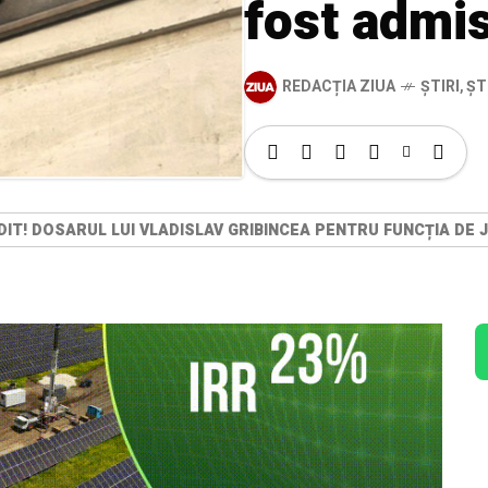
fost admi
REDACȚIA ZIUA
ȘTIRI
,
ȘT
IT! DOSARUL LUI VLADISLAV GRIBINCEA PENTRU FUNCȚIA DE 