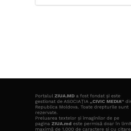
Portalul
ZIUA.MD
a fost fondat și este
gestionat de ASOCIAȚIA
„CIVIC MEDIA”
di
Republica Moldova. Toate drepturile sunt
rezervate.
Preluarea textelor și imaginilor de pe
pagina
ZIUA.md
este permisă doar în limi
maximă de 1.000 de caractere și cu citare