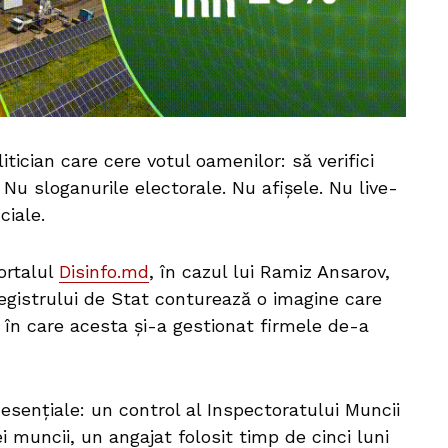
tician care cere votul oamenilor: să verifici
 Nu sloganurile electorale. Nu afișele. Nu live-
ciale.
portalul
Disinfo.md
, în cazul lui Ramiz Ansarov,
Registrului de Stat conturează o imagine care
 în care acesta și-a gestionat firmele de-a
 esențiale: un control al Inspectoratului Muncii
ei muncii, un angajat folosit timp de cinci luni