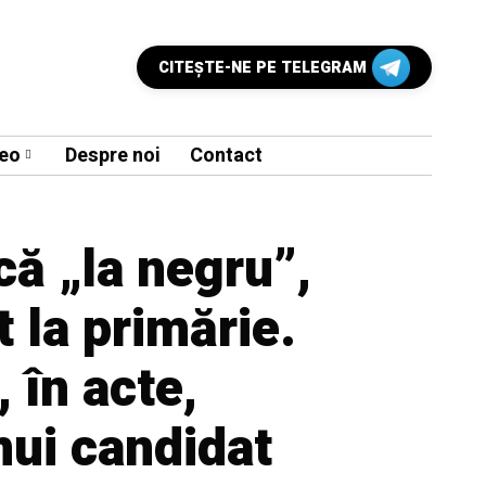
CITEŞTE-NE PE TELEGRAM
eo
Despre noi
Contact
ă „la negru”,
t la primărie.
 în acte,
nui candidat