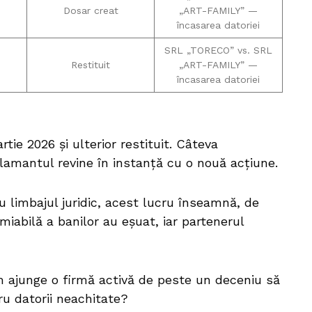
Dosar creat
„ART-FAMILY” —
încasarea datoriei
SRL „TORECO” vs. SRL
Restituit
„ART-FAMILY” —
încasarea datoriei
tie 2026 și ulterior restituit. Câteva
clamantul revine în instanță cu o nouă acțiune.
cu limbajul juridic, acest lucru înseamnă, de
miabilă a banilor au eșuat, iar partenerul
m ajunge o firmă activă de peste un deceniu să
ru datorii neachitate?