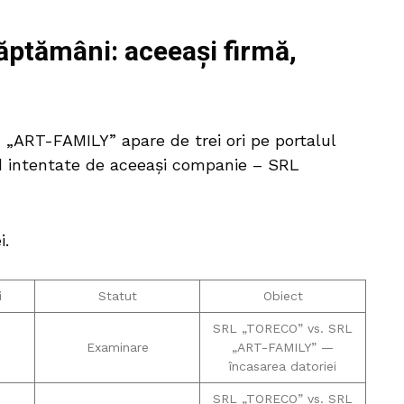
săptămâni: aceeași firmă,
„ART-FAMILY” apare de trei ori pe portalul
ind intentate de aceeași companie – SRL
i.
i
Statut
Obiect
SRL „TORECO” vs. SRL
Examinare
„ART-FAMILY” —
încasarea datoriei
SRL „TORECO” vs. SRL