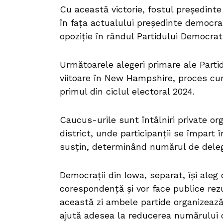
Cu această victorie, fostul președint
în fața actualului președinte democra
opoziţie în rândul Partidului Democra
Următoarele alegeri primare ale Part
viitoare în New Hampshire, proces cu
primul din ciclul electoral 2024.
Caucus-urile sunt întâlniri private or
district, unde participanţii se împart 
susţin, determinând numărul de delega
Democraţii din Iowa, separat, îşi aleg 
corespondenţă şi vor face publice rez
această zi ambele partide organizează 
ajută adesea la reducerea numărului d