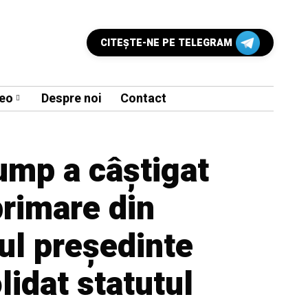
CITEŞTE-NE PE TELEGRAM
eo
Despre noi
Contact
ump a câştigat
primare din
ul președinte
lidat statutul