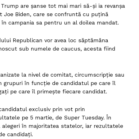
e Trump are șanse tot mai mari să-și ia revanșa
t Joe Biden, care se confruntă cu puţină
t în campania sa pentru un al doilea mandat.
idului Republican vor avea loc săptămâna
noscut sub numele de caucus, acesta fiind
ganizate la nivel de comitat, circumscripţie sau
în grupuri în funcţie de candidatul pe care îl
ţi pe care îl primeşte fiecare candidat.
candidatul exclusiv prin vot prin
ultatele pe 5 martie, de Super Tuesday. În
alegeri în majoritatea statelor, iar rezultatele
e candidaţi.