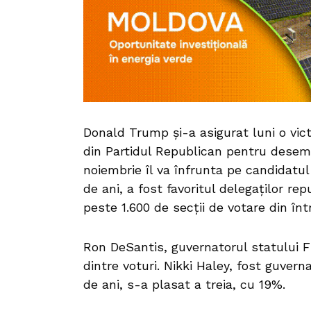
Donald Trump şi-a asigurat luni o vic
din Partidul Republican pentru desemn
noiembrie îl va înfrunta pe candidatu
de ani, a fost favoritul delegaților re
peste 1.600 de secţii de votare din înt
Ron DeSantis, guvernatorul statului Fl
dintre voturi. Nikki Haley, fost guvern
de ani, s-a plasat a treia, cu 19%.