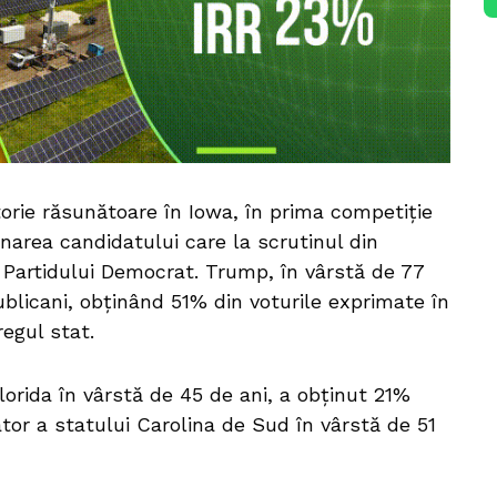
torie răsunătoare în Iowa, în prima competiţie
area candidatului care la scrutinul din
l Partidului Democrat. Trump, în vârstă de 77
publicani, obținând 51% din voturile exprimate în
regul stat.
orida în vârstă de 45 de ani, a obținut 21%
ator a statului Carolina de Sud în vârstă de 51