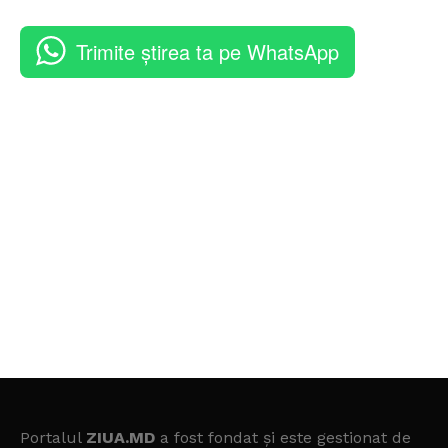
Trimite știrea ta pe WhatsApp
Portalul
ZIUA.MD
a fost fondat și este gestionat de