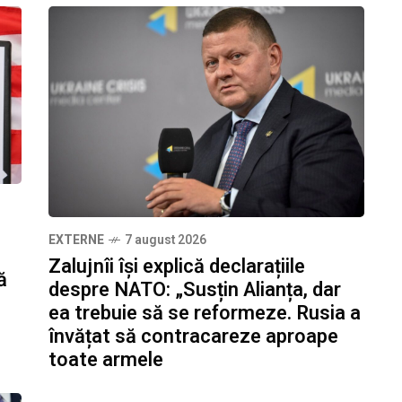
EXTERNE
7 august 2026
Zalujnîi își explică declarațiile
ă
despre NATO: „Susțin Alianța, dar
ea trebuie să se reformeze. Rusia a
învățat să contracareze aproape
toate armele