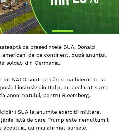
așteaptă ca președintele SUA, Donald
ri americani de pe continent, după anunțul
de soldați din Germania.
aților NATO sunt de părere că liderul de la
posibil inclusiv din Italia, au declarat surse
cția anonimatului, pentru Bloomberg.
cipării SUA la anumite exerciții militare,
n țările față de care Trump este nemulțumit
e acestuia, au mai afirmat sursele.