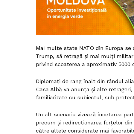
Mai multe state NATO din Europa se 
Trump, să retragă și mai mulți milita
privind scoaterea a aproximativ 5000 
Diplomați de rang înalt din rândul ali
Casa Albă va anunța și alte retrageri, 
familiarizate cu subiectul, sub prote
Un alt scenariu vizează încetarea parti
precum și redirecționarea forțelor di
către altele considerate mai favorabil