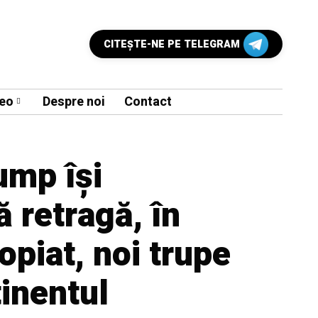
CITEŞTE-NE PE TELEGRAM
eo
Despre noi
Contact
ump își
 retragă, în
opiat, noi trupe
inentul