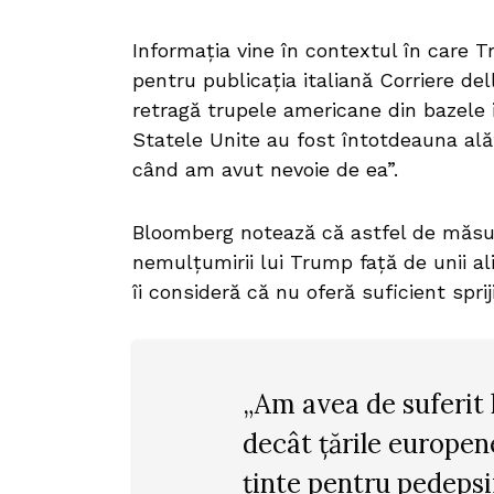
Informația vine în contextul în care T
pentru publicația italiană Corriere de
retragă trupele americane din bazele i
Statele Unite au fost întotdeauna alătu
când am avut nevoie de ea”.
Bloomberg notează că astfel de măsur
nemulțumirii lui Trump față de unii a
îi consideră că nu oferă suficient spri
„Am avea de suferit 
decât țările europen
ținte pentru pedepsi