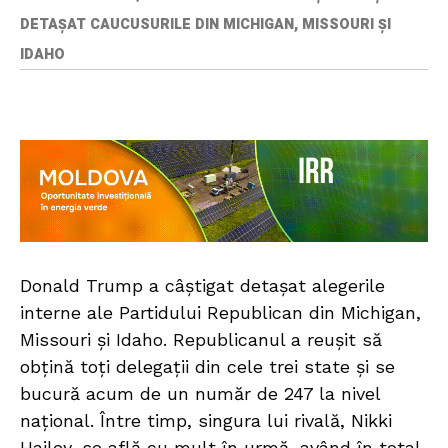
DETAŞAT CAUCUSURILE DIN MICHIGAN, MISSOURI ŞI
IDAHO
Donald Trump a câştigat detaşat alegerile
interne ale Partidului Republican din Michigan,
Missouri şi Idaho. Republicanul a reuşit să
obţină toţi delegaţii din cele trei state şi se
bucură acum de un număr de 247 la nivel
naţional. Între timp, singura lui rivală, Nikki
Hailey, se află cu mult în urmă, având în total