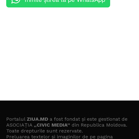
Portalul
ZIUA.MD
a fost fondat și este gestionat de
ASOCIAȚIA
„CIVIC MEDIA”
din Republica Moldova.
Toate drepturile sunt rezervate.
Preluarea textelor și imaginilor de pe pagina