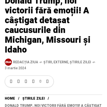
Donald Trump, noi
victorii fără emoții! A
câştigat detaşat
caucusurile din
Michigan, Missouri şi
Idaho
REDACȚIA ZIUA
ȘTIRI
,
EXTERNE
,
ȘTIRILE ZILEI
3 martie 2024
HOME
ȘTIRILE ZILEI
DONALD TRUMP, NOI VICTORII FĂRĂ EMOȚII! A CÂŞTIGAT