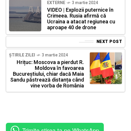
EXTERNE
3 martie 2024
VIDEO | Explozii puternice în
Crimeea. Rusia afirmă că
Ucraina a atacat regiunea cu
aproape 40 de drone
NEXT POST
ȘTIRILE ZILEI
3 martie 2024
Hrițuc: Moscova a pierdut R.
Moldova în favoarea
Bucureștiului, chiar dacă Maia
Sandu păstrează distanța când
vine vorba de România
Trimite știrea ta pe WhatsApp