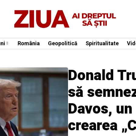
ni
România
Geopolitică
Spiritualitate
Vid
Donald T
să semneze
Davos, un 
crearea „C