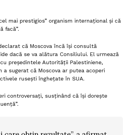
cel mai prestigios” organism internațional și că
ă facă”.
 declarat că Moscova încă își consultă
cide dacă se va alătura Consiliului. El urmează
 cu președintele Autorității Palestiniene,
n a sugerat că Moscova ar putea acoperi
activele rusești înghețate în SUA.
eri controversați, susținând că își dorește
luență”.
 care obțin rezultate”, a afirmat