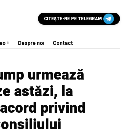
CITEŞTE-NE PE TELEGRAM
eo
Despre noi
Contact
rump urmează
 astăzi, la
acord privind
onsiliului