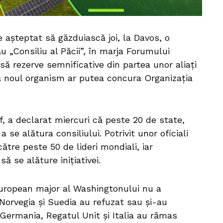
așteptat să găzduiască joi, la Davos, o
„Consiliu al Păcii”, în marja Forumului
să rezerve semnificative din partea unor aliați
ă noul organism ar putea concura Organizația
, a declarat miercuri că peste 20 de state,
a se alătura consiliului. Potrivit unor oficiali
către peste 50 de lideri mondiali, iar
ă se alăture inițiativei.
t european major al Washingtonului nu a
 Norvegia și Suedia au refuzat sau și-au
 Germania, Regatul Unit și Italia au rămas