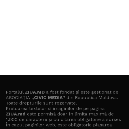
Portalul
ZIUA.MD
a fost fondat și este gestionat de
ASOCIAȚIA
„CIVIC MEDIA”
din Republica Moldova.
Toate drepturile sunt rezervate.
Preluarea textelor și imaginilor de pe pagina
ZIUA.md
este permisă doar în limita maximă de
1.000 de caractere și cu citarea obligatorie a sursei.
În cazul paginilor web, este obligatorie plasarea