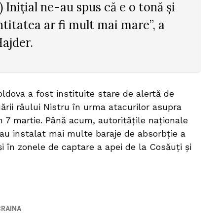
) Inițial ne-au spus că e o tonă și
titatea ar fi mult mai mare”, a
ajder.
ldova a fost instituite stare de alertă de
ării râului Nistru în urma atacurilor asupra
n 7 martie. Până acum, autoritățile naționale
a au instalat mai multe baraje de absorbție a
și în zonele de captare a apei de la Cosăuți și
RAINA