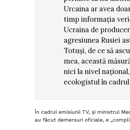
Urcaina ar avea doar 
timp informația ver
Ucraina de producerea
agresiunea Rusiei as
Totuși, de ce să ascu
mea, această măsură 
nici la nivel național
ecologistul în cadrul
În cadrul emisiunii TV, și ministrul M
au făcut demersuri oficiale, e „complic