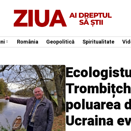
ni
România
Geopolitică
Spiritualitate
Vid
Ecologistul
Trombițch
poluarea d
Ucraina ev