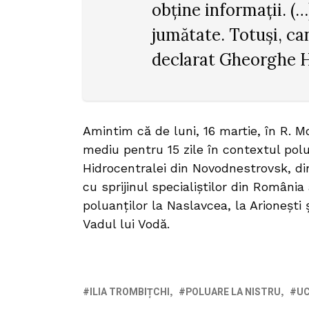
obține informații. (…
jumătate. Totuși, can
declarat Gheorghe H
Amintim că de luni, 16 martie, în R. Mo
mediu pentru 15 zile în contextul polu
Hidrocentralei din Novodnestrovsk, di
cu sprijinul specialiștilor din Români
poluanților la Naslavcea, la Arionești 
Vadul lui Vodă.
ILIA TROMBIȚCHI
POLUARE LA NISTRU
UC