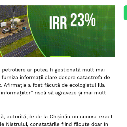
e petroliere ar putea fi gestionată mult mai
r furniza informații clare despre catastrofa de
 Afirmația a fost făcută de ecologistul Ilia
 informațiilor” riscă să agraveze și mai mult
ă, autoritățile de la Chișinău nu cunosc exact
e Nistrului, constatările fiind făcute doar în