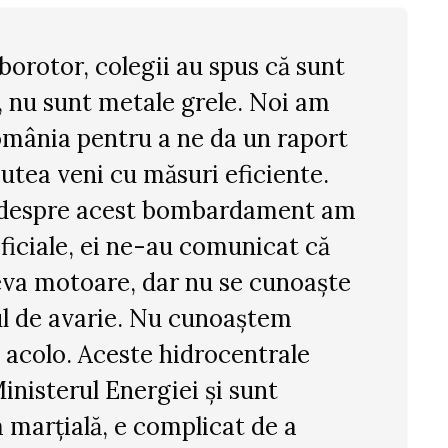
borotor, colegii au spus că sunt
, nu sunt metale grele. Noi am
omânia pentru a ne da un raport
putea veni cu măsuri eficiente.
t despre acest bombardament am
oficiale, ei ne-au comunicat că
eva motoare, dar nu se cunoaște
ul de avarie. Nu cunoaștem
 acolo. Aceste hidrocentrale
inisterul Energiei și sunt
a marțială, e complicat de a