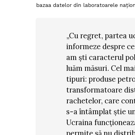
bazaa datelor din laboratoarele națion
„Cu regret, partea u
informeze despre ce 
am ști caracterul pol
luăm măsuri. Cel mai
tipuri: produse petrol
transformatoare dist
rachetelor, care con
s-a întâmplat știe u
Ucraina funcționează
permite să nu distri