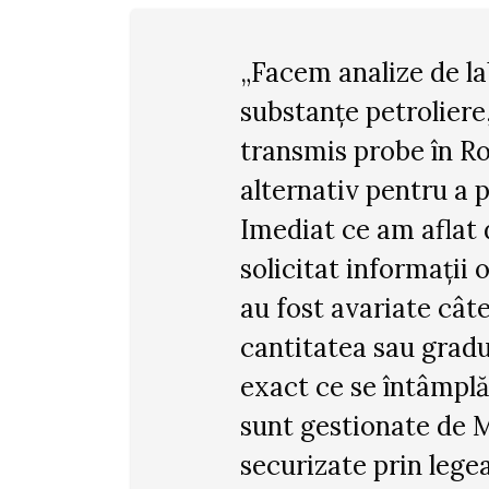
„Facem analize de la
substanțe petroliere
transmis probe în R
alternativ pentru a 
Imediat ce am afla
solicitat informații 
au fost avariate cât
cantitatea sau grad
exact ce se întâmplă
sunt gestionate de M
securizate prin lege