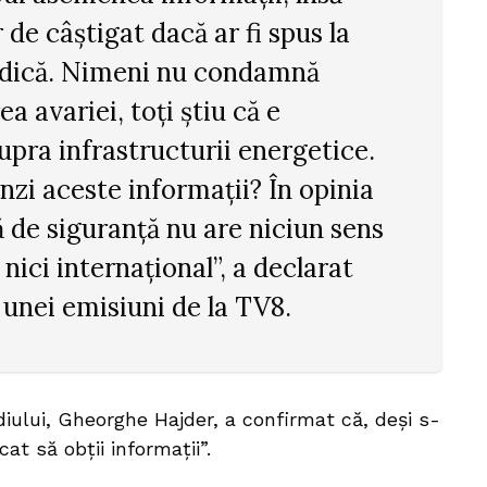
de câștigat dacă ar fi spus la
idică. Nimeni nu condamnă
 avariei, toți știu că e
upra infrastructurii energetice.
nzi aceste informații? În opinia
de siguranță nu are niciun sens
, nici internațional”, a declarat
 unei emisiuni de la TV8.
ediului, Gheorghe Hajder, a confirmat că, deși s-
at să obții informații”.