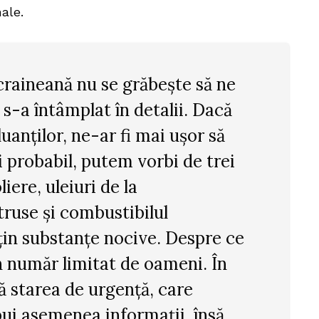
ale.
craineană nu se grăbește să ne
s-a întâmplat în detalii. Dacă
uanților, ne-ar fi mai ușor să
 probabil, putem vorbi de trei
iere, uleiuri de la
ruse și combustibilul
țin substanțe nocive. Despre ce
n număr limitat de oameni. În
 starea de urgență, care
bui asemenea informații, însă