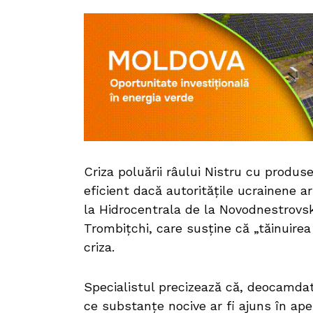
Criza poluării râului Nistru cu produs
eficient dacă autoritățile ucrainene a
la Hidrocentrala de la Novodnestrovsk.
Trombițchi, care susține că „tăinuirea
criza.
Specialistul precizează că, deocamdat
ce substanțe nocive ar fi ajuns în apel