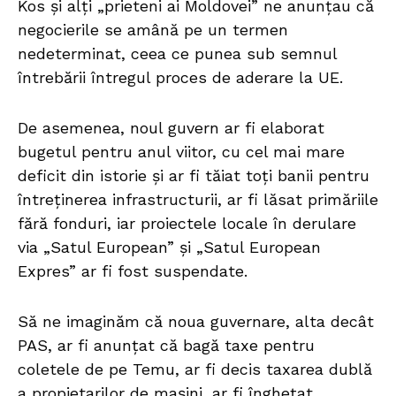
Kos și alți „prieteni ai Moldovei” ne anunțau că
negocierile se amână pe un termen
nedeterminat, ceea ce punea sub semnul
întrebării întregul proces de aderare la UE.
De asemenea, noul guvern ar fi elaborat
bugetul pentru anul viitor, cu cel mai mare
deficit din istorie și ar fi tăiat toți banii pentru
întreținerea infrastructurii, ar fi lăsat primăriile
fără fonduri, iar proiectele locale în derulare
via „Satul European” și „Satul European
Expres” ar fi fost suspendate.
Să ne imaginăm că noua guvernare, alta decât
PAS, ar fi anunțat că bagă taxe pentru
coletele de pe Temu, ar fi decis taxarea dublă
a propietarilor de mașini, ar fi înghețat