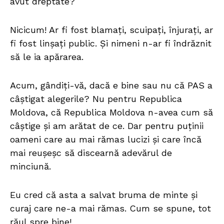
avut dreptate?
Nicicum! Ar fi fost blamați, scuipați, înjurați, ar
fi fost linșați public. Și nimeni n-ar fi îndrăznit
să le ia apărarea.
Acum, gândiți-vă, dacă e bine sau nu că PAS a
câștigat alegerile? Nu pentru Republica
Moldova, că Republica Moldova n-avea cum să
câștige și am arătat de ce. Dar pentru puținii
oameni care au mai rămas lucizi și care încă
mai reușeșc să discearnă adevărul de
minciună.
Eu cred că asta a salvat bruma de minte și
curaj care ne-a mai rămas. Cum se spune, tot
răul spre bine!