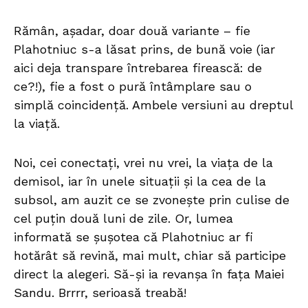
Rămân, așadar, doar două variante – fie
Plahotniuc s-a lăsat prins, de bună voie (iar
aici deja transpare întrebarea firească: de
ce?!), fie a fost o pură întâmplare sau o
simplă coincidență. Ambele versiuni au dreptul
la viață.
Noi, cei conectați, vrei nu vrei, la viața de la
demisol, iar în unele situații și la cea de la
subsol, am auzit ce se zvonește prin culise de
cel puțin două luni de zile. Or, lumea
informată se șușotea că Plahotniuc ar fi
hotărât să revină, mai mult, chiar să participe
direct la alegeri. Să-și ia revanșa în fața Maiei
Sandu. Brrrr, serioasă treabă!