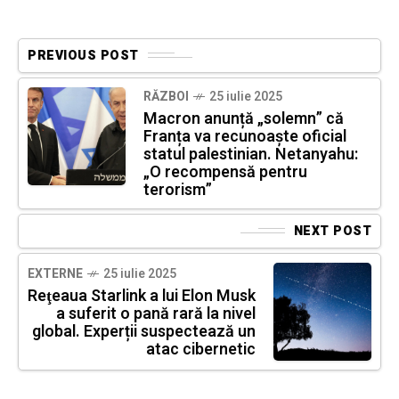
PREVIOUS POST
RĂZBOI
25 iulie 2025
Macron anunță „solemn” că
Franța va recunoaște oficial
statul palestinian. Netanyahu:
„O recompensă pentru
terorism”
NEXT POST
EXTERNE
25 iulie 2025
Reţeaua Starlink a lui Elon Musk
a suferit o pană rară la nivel
global. Experții suspectează un
atac cibernetic