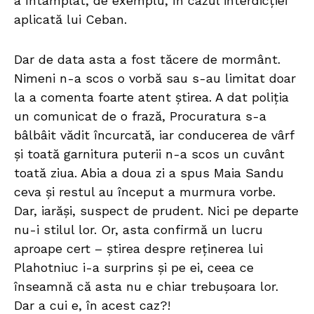
a întâmplat, de exemplu, în cazul interdicției
aplicată lui Ceban.
Dar de data asta a fost tăcere de mormânt.
Nimeni n-a scos o vorbă sau s-au limitat doar
la a comenta foarte atent știrea. A dat poliția
un comunicat de o frază, Procuratura s-a
bâlbâit vădit încurcată, iar conducerea de vârf
și toată garnitura puterii n-a scos un cuvânt
toată ziua. Abia a doua zi a spus Maia Sandu
ceva și restul au început a murmura vorbe.
Dar, iarăși, suspect de prudent. Nici pe departe
nu-i stilul lor. Or, asta confirmă un lucru
aproape cert – știrea despre reținerea lui
Plahotniuc i-a surprins și pe ei, ceea ce
înseamnă că asta nu e chiar trebușoara lor.
Dar a cui e, în acest caz?!