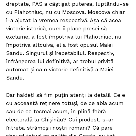
dreptate, PAS a câștigat puterea, luptându-se
cu Plahotniuc, nu cu Moscova. Moscova chiar
i-a ajutat la vremea respectivă. Așa că acea
victorie istorică, cum îi place presei să
exclame, a fost împotriva lui Plahotniuc, nu
împotriva altcuiva, el a fost opusul Maiei
Sandu. Singurul și irepetabilul. Respectiv,
înfrângerea lui definitivă, ar trebui privită
automat și ca o victorie definitivă a Maiei
Sandu.
Dar haideți să fim puțin atenți la detalii. Ce e
cu acceastă reținere totuși, de ce abia acum
sau de ce tocmai acum, în plină febră
electorală la Chișinău? Cui prodest, s-ar
întreba strămoșii noștri romani? Că pare
absurd totuși ca poliția din Grecia, cu tot