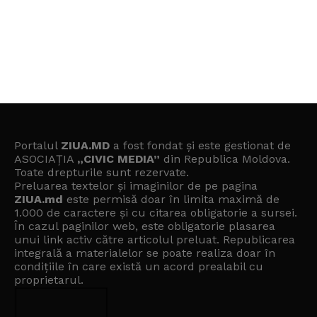
Portalul
ZIUA.MD
a fost fondat și este gestionat de
ASOCIAȚIA
„CIVIC MEDIA”
din Republica Moldova.
Toate drepturile sunt rezervate.
Preluarea textelor și imaginilor de pe pagina
ZIUA.md
este permisă doar în limita maximă de
1.000 de caractere și cu citarea obligatorie a sursei.
În cazul paginilor web, este obligatorie plasarea
unui link activ către articolul preluat. Republicarea
integrală a materialelor se poate realiza doar în
condițiile în care există un
acord prealabil cu
proprietarul
.