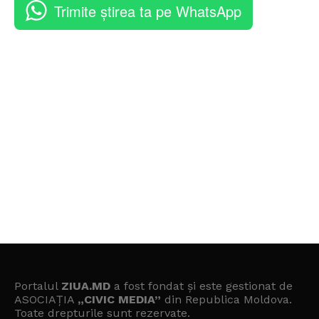
Trimite știrea ta pe WhatsApp
Portalul
ZIUA.MD
a fost fondat și este gestionat de
ASOCIAȚIA
„CIVIC MEDIA”
din Republica Moldova.
Toate drepturile sunt rezervate.