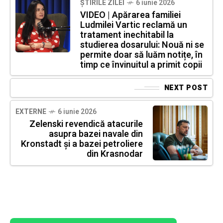
ȘTIRILE ZILEI
6 iunie 2026
VIDEO | Apărarea familiei
Ludmilei Vartic reclamă un
tratament inechitabil la
studierea dosarului: Nouă ni se
permite doar să luăm notițe, în
timp ce învinuitul a primit copii
NEXT POST
EXTERNE
6 iunie 2026
Zelenski revendică atacurile
asupra bazei navale din
Kronstadt și a bazei petroliere
din Krasnodar