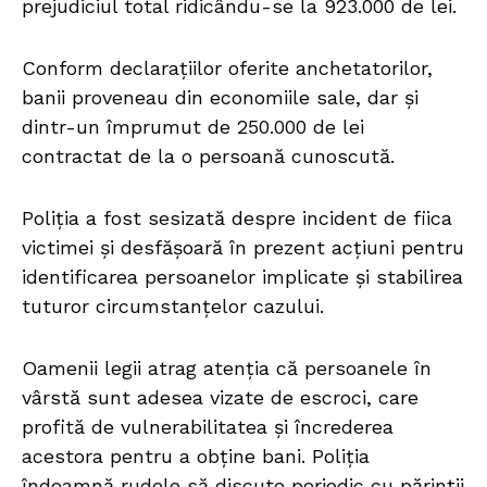
prejudiciul total ridicându-se la 923.000 de lei.
Conform declarațiilor oferite anchetatorilor,
banii proveneau din economiile sale, dar și
dintr-un împrumut de 250.000 de lei
contractat de la o persoană cunoscută.
Poliția a fost sesizată despre incident de fiica
victimei și desfășoară în prezent acțiuni pentru
identificarea persoanelor implicate și stabilirea
tuturor circumstanțelor cazului.
Oamenii legii atrag atenția că persoanele în
vârstă sunt adesea vizate de escroci, care
profită de vulnerabilitatea și încrederea
acestora pentru a obține bani. Poliția
îndeamnă rudele să discute periodic cu părinții