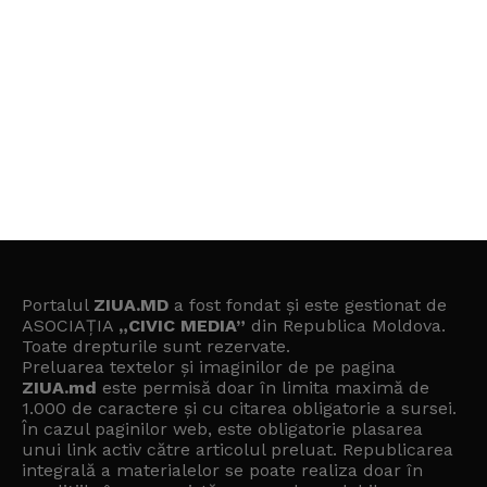
Portalul
ZIUA.MD
a fost fondat și este gestionat de
ASOCIAȚIA
„CIVIC MEDIA”
din Republica Moldova.
Toate drepturile sunt rezervate.
Preluarea textelor și imaginilor de pe pagina
ZIUA.md
este permisă doar în limita maximă de
1.000 de caractere și cu citarea obligatorie a sursei.
În cazul paginilor web, este obligatorie plasarea
unui link activ către articolul preluat. Republicarea
integrală a materialelor se poate realiza doar în