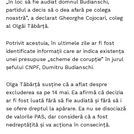
„În loc să fie audiat domnul Budianschi,
partidul a decis să o dea afară pe colega
noastră”, a declarat Gheorghe Cojocari, coleg
al Olgăi Tăbârță.
Potrivit acestuia, în ultimele zile ar fi fost
identificate informații care ar indica existența
unei presupuse „scheme de corupție” în jurul
șefului CNPF, Dumitru Budianschi.
Olga Tăbârță susține că a aflat despre
excluderea sa pe 14 mai. Ea afirmă că decizia
ar fi fost luată fără să fie audiată și fără să i
se ofere dreptul la apărare. Ea nu se disociază
de valorile PAS, dar consideră că a fost
nedreptățită și va acționa în consecință.