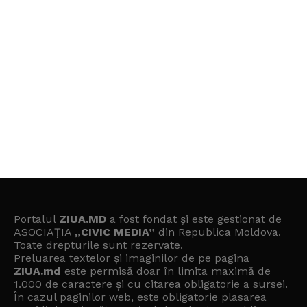
Portalul
ZIUA.MD
a fost fondat și este gestionat de
ASOCIAȚIA
„CIVIC MEDIA”
din Republica Moldova.
Toate drepturile sunt rezervate.
Preluarea textelor și imaginilor de pe pagina
ZIUA.md
este permisă doar în limita maximă de
1.000 de caractere și cu citarea obligatorie a sursei.
În cazul paginilor web, este obligatorie plasarea