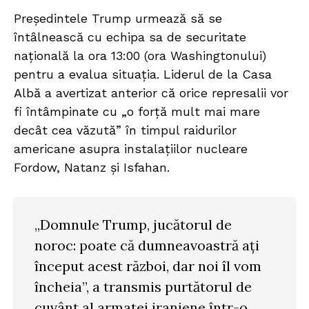
Președintele Trump urmează să se
întâlnească cu echipa sa de securitate
națională la ora 13:00 (ora Washingtonului)
pentru a evalua situația. Liderul de la Casa
Albă a avertizat anterior că orice represalii vor
fi întâmpinate cu „o forță mult mai mare
decât cea văzută” în timpul raidurilor
americane asupra instalațiilor nucleare
Fordow, Natanz și Isfahan.
„Domnule Trump, jucătorul de
noroc: poate că dumneavoastră ați
început acest război, dar noi îl vom
încheia”, a transmis purtătorul de
cuvânt al armatei iraniene într-o