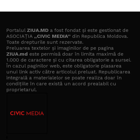
Portalul
ZIUA.MD
a fost fondat și este gestionat de
ASOCIAȚIA
„CIVIC MEDIA”
din Republica Moldova.
Toate drepturile sunt rezervate.
Preluarea textelor și imaginilor de pe pagina
ZIUA.md
este permisă doar în limita maximă de
1.000 de caractere și cu citarea obligatorie a sursei.
În cazul paginilor web, este obligatorie plasarea
unui link activ către articolul preluat. Republicarea
integrală a materialelor se poate realiza doar în
condițiile în care există un
acord prealabil cu
proprietarul
.