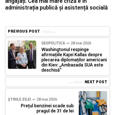
angajați. Cea mai mare criză e în
administrația publică și asistență socială
PREVIOUS POST
GEOPOLITICĂ
28 mai 2026
Washingtonul respinge
afirmațiile Kajei Kallas despre
plecarea diplomaților americani
din Kiev: „Ambasada SUA este
deschisă”
NEXT POST
ȘTIRILE ZILEI
28 mai 2026
Prețul benzinei scade sub
pragul de 31 de lei