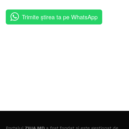
Trimite știrea ta pe WhatsApp
Portalul
ZIUA.MD
a fost fondat și este gestionat de