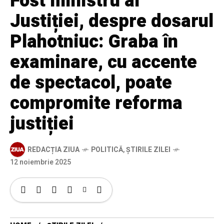
Fost ministru al
Justiției, despre dosarul
Plahotniuc: Graba în
examinare, cu accente
de spectacol, poate
compromite reforma
justiției
REDACȚIA ZIUA
POLITICĂ
,
ȘTIRILE ZILEI
12 noiembrie 2025