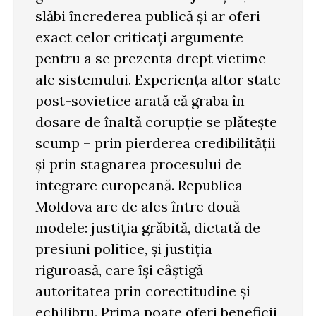
slăbi încrederea publică și ar oferi
exact celor criticați argumente
pentru a se prezenta drept victime
ale sistemului. Experiența altor state
post-sovietice arată că graba în
dosare de înaltă corupție se plătește
scump – prin pierderea credibilității
și prin stagnarea procesului de
integrare europeană. Republica
Moldova are de ales între două
modele: justiția grăbită, dictată de
presiuni politice, și justiția
riguroasă, care își câștigă
autoritatea prin corectitudine și
echilibru. Prima poate oferi beneficii