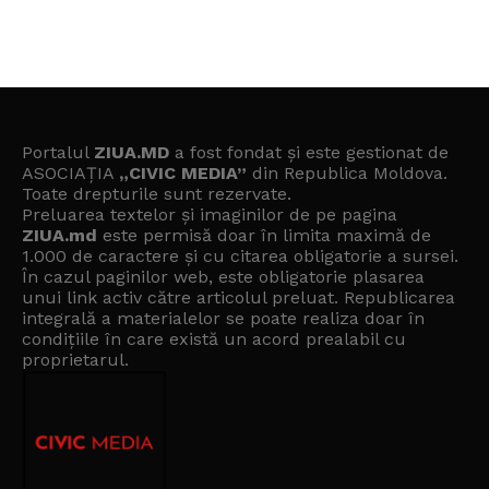
Portalul
ZIUA.MD
a fost fondat și este gestionat de
ASOCIAȚIA
„CIVIC MEDIA”
din Republica Moldova.
Toate drepturile sunt rezervate.
Preluarea textelor și imaginilor de pe pagina
ZIUA.md
este permisă doar în limita maximă de
1.000 de caractere și cu citarea obligatorie a sursei.
În cazul paginilor web, este obligatorie plasarea
unui link activ către articolul preluat. Republicarea
integrală a materialelor se poate realiza doar în
condițiile în care există un
acord prealabil cu
proprietarul
.