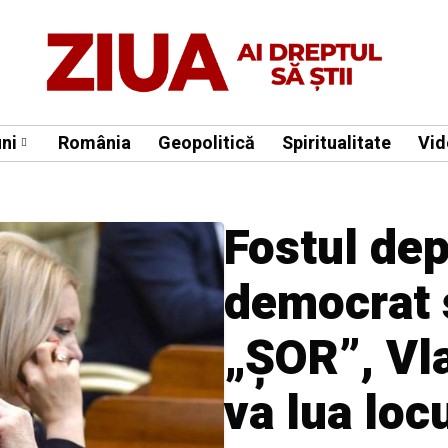
ni
România
Geopolitică
Spiritualitate
Vid
Fostul de
democrat ș
„ȘOR”, Vla
va lua locu