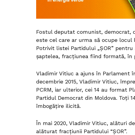
Fostul deputat comunist, democrat, du
este cel care ar urma să ocupe locul l
Potrivit listei Partidului „ȘOR” pentru
șaptelea, fracțiunea fiind formată, în
Vladimir Vitiuc a ajuns în Parlament în
decembrie 2015, Vladimir Vitiuc, împre
PCRM, iar ulterior, cei 14 au format P
Partidul Democrat din Moldova. Toți 14
îmbogățire ilicită.
În mai 2020, Vladimir Vitiuc, alături d
alăturat fracţiunii Partidului “ȘOR”.