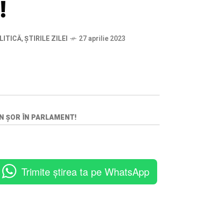
t!
LITICĂ
,
ȘTIRILE ZILEI
27 aprilie 2023
LAN ȘOR ÎN PARLAMENT!
Trimite știrea ta pe WhatsApp