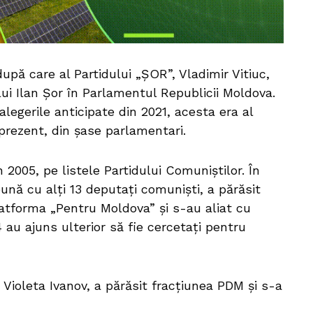
pă care al Partidului „ȘOR”, Vladimir Vitiuc,
ui Ilan Șor în Parlamentul Republicii Moldova.
 alegerile anticipate din 2021, acesta era al
 prezent, din șase parlamentari.
 2005, pe listele Partidului Comuniștilor. În
ună cu alți 13 deputați comuniști, a părăsit
latforma „Pentru Moldova” și s-au aliat cu
 au ajuns ulterior să fie cercetați pentru
e Violeta Ivanov, a părăsit fracțiunea PDM și s-a