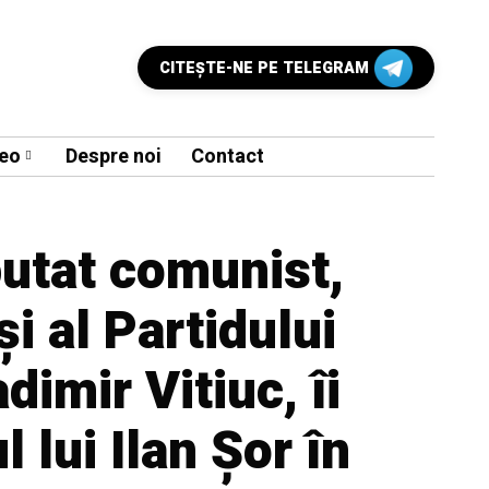
CITEŞTE-NE PE TELEGRAM
eo
Despre noi
Contact
putat comunist,
i al Partidului
dimir Vitiuc, îi
l lui Ilan Șor în