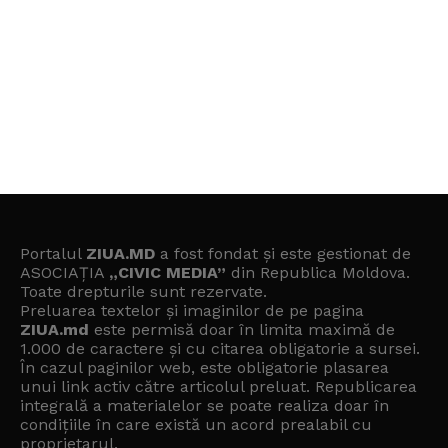
Portalul
ZIUA.MD
a fost fondat și este gestionat de
ASOCIAȚIA
„CIVIC MEDIA”
din Republica Moldova.
Toate drepturile sunt rezervate.
Preluarea textelor și imaginilor de pe pagina
ZIUA.md
este permisă doar în limita maximă de
1.000 de caractere și cu citarea obligatorie a sursei.
În cazul paginilor web, este obligatorie plasarea
unui link activ către articolul preluat. Republicarea
integrală a materialelor se poate realiza doar în
condițiile în care există un
acord prealabil cu
proprietarul
.