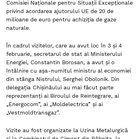
Comisiei Naționale pentru Situații Excepționale
privind acordarea ajutorului UE de 20 de
milioane de euro pentru achiziția de gaze
naturale.
În cadrul vizitelor, care au avut loc în 3 și 4
februarie, secretarul de stat al Ministerului
Energiei, Constantin Borosan, a avut și o
întâlnire cu așa-numitul ministru al economiei
din stânga Nistrului, Serghei Obolonik. Din
delegația Chișinăului au mai făcut parte
reprezentanți ai Biroului de Reintegrare, ai
„Energocom”, ai „Moldelectrica” și ai
„Vestmoldtransgaz”.
Vizite au fost organizate la Uzina Metalurgică
și la Combinatul de Ciment din Râbnița, la