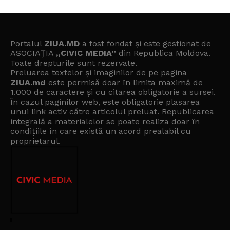
Portalul
ZIUA.MD
a fost fondat și este gestionat de
ASOCIAȚIA
„CIVIC MEDIA”
din Republica Moldova.
Toate drepturile sunt rezervate.
Preluarea textelor și imaginilor de pe pagina
ZIUA.md
este permisă doar în limita maximă de
1.000 de caractere și cu citarea obligatorie a sursei.
În cazul paginilor web, este obligatorie plasarea
unui link activ către articolul preluat. Republicarea
integrală a materialelor se poate realiza doar în
condițiile în care există un
acord prealabil cu
proprietarul
.