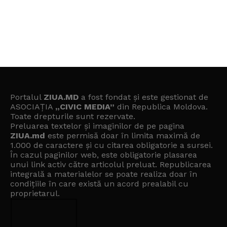
Portalul
ZIUA.MD
a fost fondat și este gestionat de
ASOCIAȚIA
„CIVIC MEDIA”
din Republica Moldova.
Toate drepturile sunt rezervate.
Preluarea textelor și imaginilor de pe pagina
ZIUA.md
este permisă doar în limita maximă de
1.000 de caractere și cu citarea obligatorie a sursei.
În cazul paginilor web, este obligatorie plasarea
unui link activ către articolul preluat. Republicarea
integrală a materialelor se poate realiza doar în
condițiile în care există un
acord prealabil cu
proprietarul
.