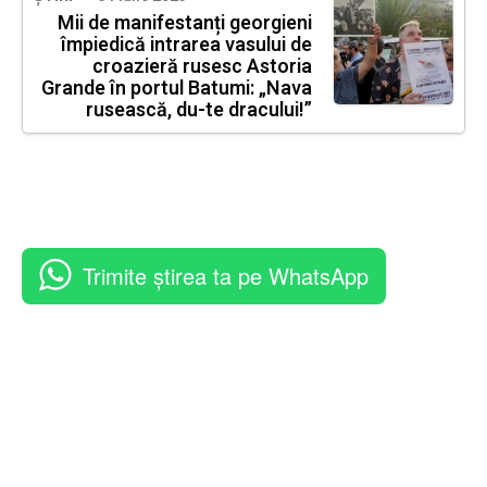
Mii de manifestanți georgieni
împiedică intrarea vasului de
croazieră rusesc Astoria
Grande în portul Batumi: „Nava
rusească, du-te dracului!”
Trimite știrea ta pe WhatsApp