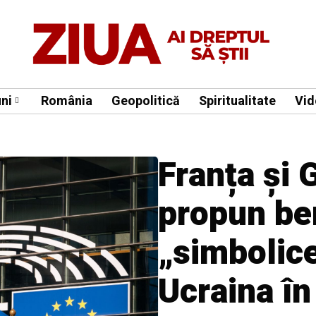
ni
România
Geopolitică
Spiritualitate
Vid
Franța și
propun ben
„simbolic
Ucraina în