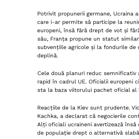
Potrivit propunerii germane, Ucraina 
care i-ar permite să participe la reuniu
europeni, însă fără drept de vot și fă
său, Franța propune un statut similar,
subvențiile agricole și la fondurile d
deplină.
Cele două planuri reduc semnificativ a
rapid în cadrul UE. Oficialii europeni
sta la baza viitorului pachet oficial a
Reacțiile de la Kiev sunt prudente. V
Kachka, a declarat că negocierile con
Alți oficiali ucraineni avertizează îns
de populație drept o alternativă slab