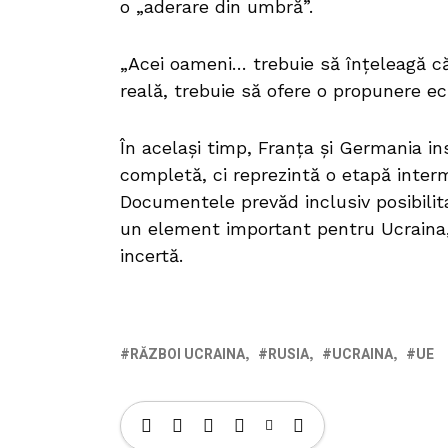
o „aderare din umbră”.
„Acei oameni… trebuie să înțeleagă că
reală, trebuie să ofere o propunere ech
În același timp, Franța și Germania i
completă, ci reprezintă o etapă inter
Documentele prevăd inclusiv posibilit
un element important pentru Ucraina,
incertă.
RĂZBOI UCRAINA
RUSIA
UCRAINA
UE