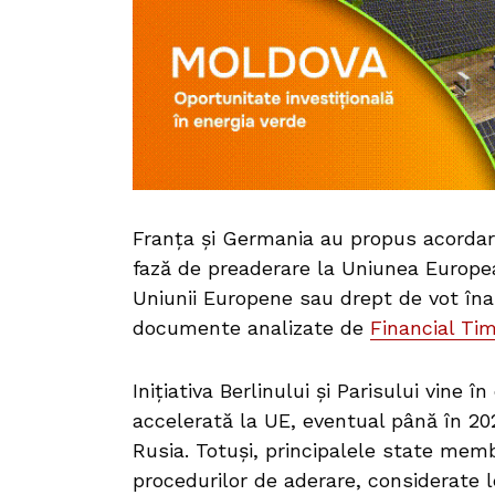
Franța și Germania au propus acordare
fază de preaderare la Uniunea Europe
Uniunii Europene sau drept de vot înai
documente analizate de
Financial Tim
Inițiativa Berlinului și Parisului vine 
accelerată la UE, eventual până în 20
Rusia. Totuși, principalele state memb
procedurilor de aderare, considerate le