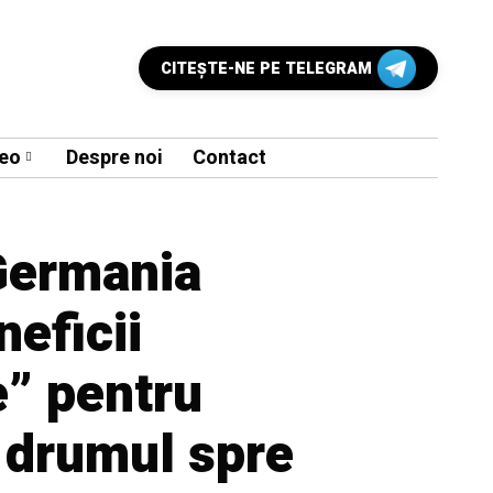
CITEŞTE-NE PE TELEGRAM
eo
Despre noi
Contact
 Germania
eficii
e” pentru
 drumul spre