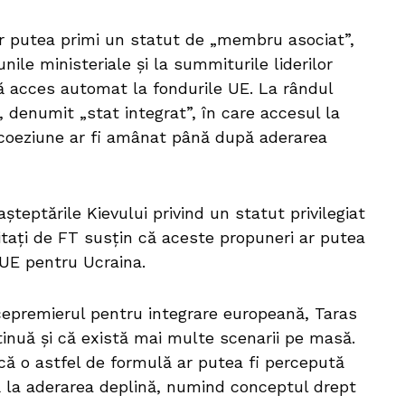
ar putea primi un statut de „membru asociat”,
nile ministeriale și la summiturile liderilor
ră acces automat la fondurile UE. La rândul
 denumit „stat integrat”, în care accesul la
e coeziune ar fi amânat până după aderarea
șteptările Kievului privind un statut privilegiat
 citați de FT susțin că aceste propuneri ar putea
l UE pentru Ucraina.
icepremierul pentru integrare europeană, Taras
tinuă și că există mai multe scenarii pe masă.
ă că o astfel de formulă ar putea fi percepută
ă la aderarea deplină, numind conceptul drept