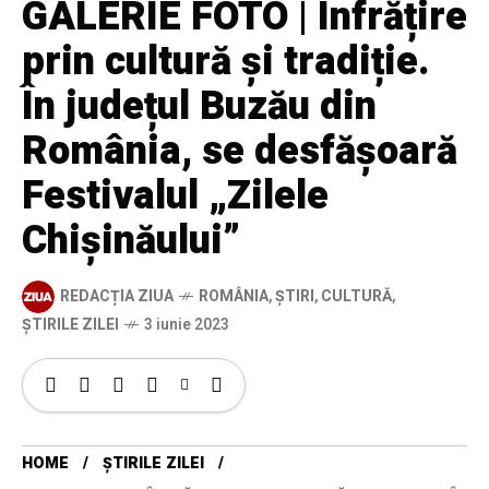
GALERIE FOTO | Înfrățire
prin cultură și tradiție.
În județul Buzău din
România, se desfășoară
Festivalul „Zilele
Chișinăului”
REDACȚIA ZIUA
ROMÂNIA
,
ȘTIRI
,
CULTURĂ
,
ȘTIRILE ZILEI
3 iunie 2023
HOME
ȘTIRILE ZILEI