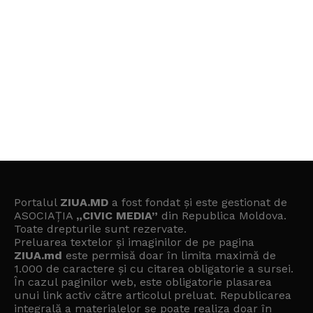
Portalul
ZIUA.MD
a fost fondat și este gestionat de
ASOCIAȚIA
„CIVIC MEDIA”
din Republica Moldova.
Toate drepturile sunt rezervate.
Preluarea textelor și imaginilor de pe pagina
ZIUA.md
este permisă doar în limita maximă de
1.000 de caractere și cu citarea obligatorie a sursei.
În cazul paginilor web, este obligatorie plasarea
unui link activ către articolul preluat. Republicarea
integrală a materialelor se poate realiza doar în