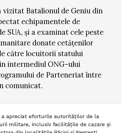
 vizitat Batalionul de Geniu din
spectat echipamentele de
e SUA, și a examinat cele peste
umanitare donate cetățenilor
 către locuitorii statului
rin intermediul ONG-ului
rogramului de Parteneriat între
 în comunicat.
 a apreciat eforturile autorităților de la
i militare, inclusiv facilitățile de cazare și
stora din localitățile Băcioi și Negrești.