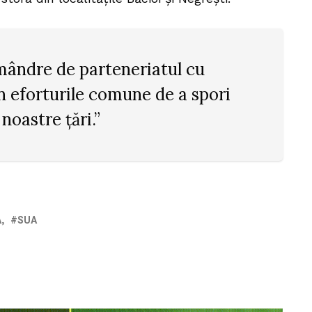
mândre de parteneriatul cu
n eforturile comune de a spori
noastre țări.”
A
SUA