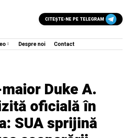
CITEŞTE-NE PE TELEGRAM
eo
Despre noi
Contact
-maior Duke A.
izită oficială în
a: SUA sprijină