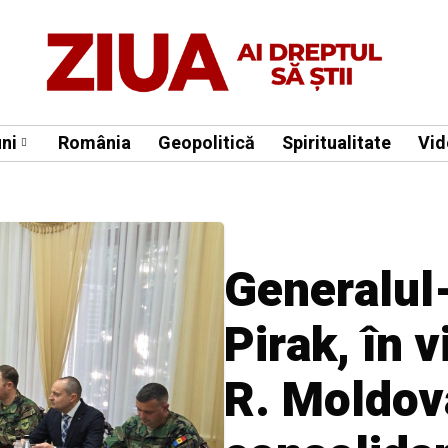
ni
România
Geopolitică
Spiritualitate
Vid
Generalul
Pirak, în v
R. Moldov