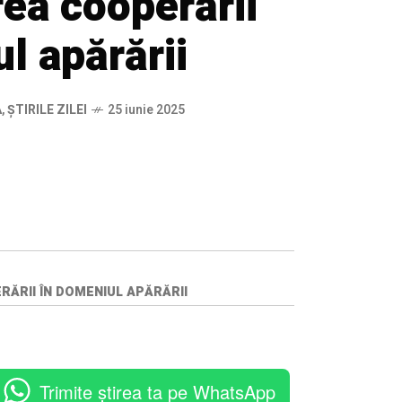
ea cooperării
l apărării
Ă
,
ȘTIRILE ZILEI
25 iunie 2025
RĂRII ÎN DOMENIUL APĂRĂRII
Trimite știrea ta pe WhatsApp