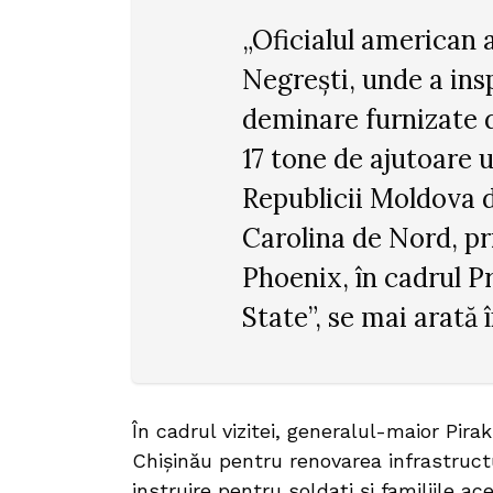
„Oficialul american a
Negrești, unde a in
deminare furnizate d
17 tone de ajutoare 
Republicii Moldova de
Carolina de Nord, p
Phoenix, în cadrul P
State”, se mai arată
În cadrul vizitei, generalul-maior Pirak
Chișinău pentru renovarea infrastructuri
instruire pentru soldați și familiile ace