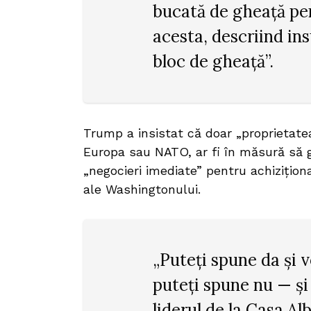
bucată de gheață pen
acesta, descriind in
bloc de gheață”.
Trump a insistat că doar „proprietate
Europa sau NATO, ar fi în măsură să g
„negocieri imediate” pentru achiziționa
ale Washingtonului.
„Puteți spune da și 
puteți spune nu — și
liderul de la Casa Alb