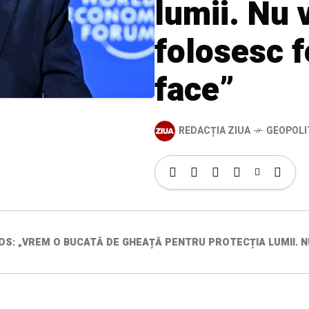
lumii. Nu 
folosesc f
face”
REDACȚIA ZIUA
GEOPOLI
S: „VREM O BUCATĂ DE GHEAȚĂ PENTRU PROTECȚIA LUMII. N