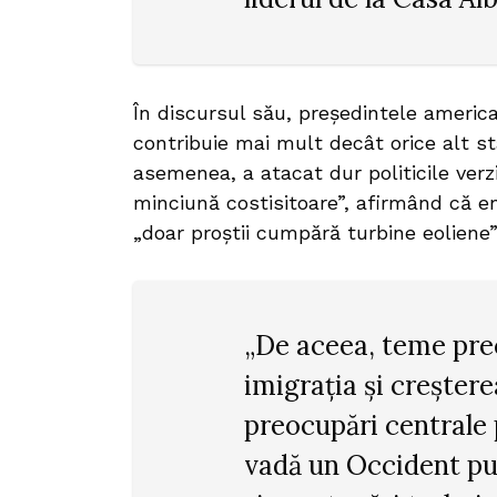
În discursul său, președintele americ
contribuie mai mult decât orice alt s
asemenea, a atacat dur politicile verz
minciună costisitoare”, afirmând că en
„doar proștii cumpără turbine eoliene”
„De aceea, teme pre
imigrația și creșter
preocupări centrale 
vadă un Occident put