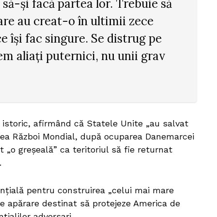
e să-și facă partea lor. Trebuie să
are au creat-o în ultimii zece
ce își fac singure. Se distrug pe
em aliați puternici, nu unii grav
 istoric, afirmând că Statele Unite „au salvat
ilea Război Mondial, după ocuparea Danemarcei
 „o greșeală” ca teritoriul să fie returnat
.
ențială pentru construirea „celui mai mare
de apărare destinat să protejeze America de
ialilor adversari.