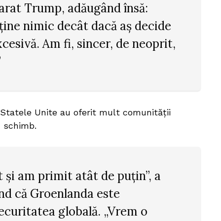
clarat Trump, adăugând însă:
ține nimic decât dacă aș decide
xcesivă. Am fi, sincer, de neoprit,
”
 Statele Unite au oferit mult comunității
n schimb.
 și am primit atât de puțin”, a
ind că Groenlanda este
ecuritatea globală. „Vrem o