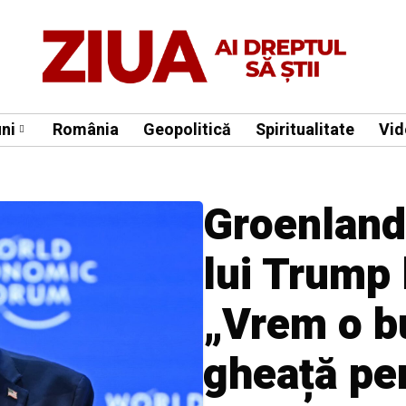
ni
România
Geopolitică
Spiritualitate
Vid
Groenland
lui Trump 
„Vrem o b
gheață pen