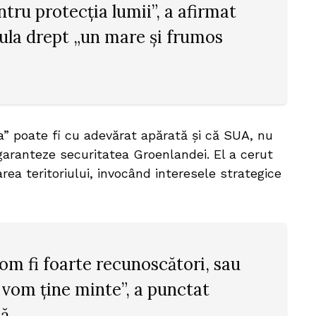
tru protecția lumii”, a afirmat
sula drept „un mare și frumos
a” poate fi cu adevărat apărată și că SUA, nu
aranteze securitatea Groenlandei. El a cerut
rea teritoriului, invocând interesele strategice
vom fi foarte recunoscători, sau
 vom ține minte”, a punctat
ă.