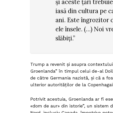
și aceste țări trebui
iasă din cultura pe c
ani. Este îngrozitor 
ele însele. (…) Noi vr
slăbiți.”
Trump a revenit și asupra contextului
Groenlanda” în timpul celui de-al Do
de către Germania nazistă, și că a fost
ulterior autorităților de la Copenhagai
Potrivit acestuia, Groenlanda ar fi es
«dom de aur» din istorie”, un sistem 
Nord, inclusiv Canada, împotriva potenț