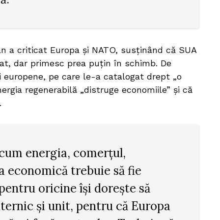
an a criticat Europa și NATO, susținând că SUA
tat, dar primesc prea puțin în schimb. De
i europene, pe care le-a catalogat drept „o
ergia regenerabilă „distruge economiile” și că
.
cum energia, comerțul,
ea economică trebuie să fie
pentru oricine își dorește să
ernic și unit, pentru că Europa