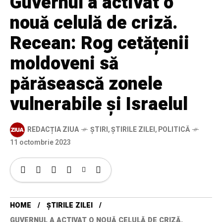
Guvernul a activat o
nouă celulă de criză.
Recean: Rog cetățenii
moldoveni să
părăsească zonele
vulnerabile și Israelul
REDACȚIA ZIUA
ȘTIRI
,
ȘTIRILE ZILEI
,
POLITICĂ
11 octombrie 2023
HOME
ȘTIRILE ZILEI
GUVERNUL A ACTIVAT O NOUĂ CELULĂ DE CRIZĂ.