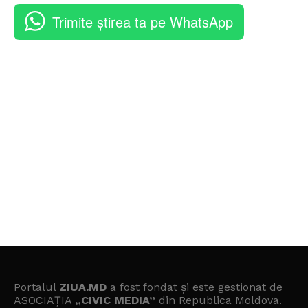
Trimite știrea ta pe WhatsApp
Portalul
ZIUA.MD
a fost fondat și este gestionat de
ASOCIAȚIA
„CIVIC MEDIA”
din Republica Moldova.