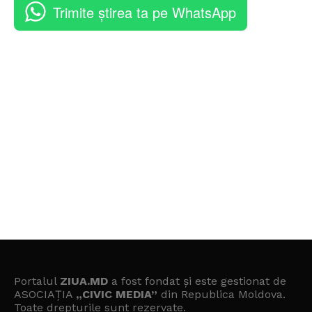
Trimite știrea ta pe WhatsApp
Portalul
ZIUA.MD
a fost fondat și este gestionat de
ASOCIAȚIA
„CIVIC MEDIA”
din Republica Moldova.
Toate drepturile sunt rezervate.