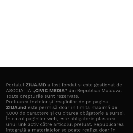
Portalul
ZIUA.MD
a fost fondat și este gestionat de
ASOCIAȚIA
„CIVIC MEDIA”
din Republica Moldova.
Toate drepturile sunt rezervate.
Preluarea textelor și imaginilor de pe pagina
ZIUA.md
este permisă doar în limita maximă de
1.000 de caractere și cu citarea obligatorie a sursei.
În cazul paginilor web, este obligatorie plasarea
unui link activ către articolul preluat. Republicarea
integrală a materialelor se poate realiza doar în