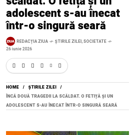
scăldat. O fetiță și un
adolescent s-au înecat
într-o singură seară
REDACȚIA ZIUA
ȘTIRILE ZILEI
,
SOCIETATE
26 iunie 2026
HOME
ȘTIRILE ZILEI
ÎNCĂ DOUĂ TRAGEDII LA SCĂLDAT. O FETIȚĂ ȘI UN
ADOLESCENT S-AU ÎNECAT ÎNTR-O SINGURĂ SEARĂ