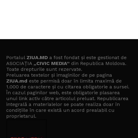
Portalul
ZIUA.MD
a fost fondat și este gestionat de
ASOCIAȚIA
„CIVIC MEDIA”
din Republica Moldova.
Toate drepturile sunt rezervate.
Preluarea textelor și imaginilor de pe pagina
ZIUA.md
este permisă doar în limita maximă de
1.000 de caractere și cu citarea obligatorie a sursei.
În cazul paginilor web, este obligatorie plasarea
unui link activ către articolul preluat. Republicarea
integrală a materialelor se poate realiza doar în
condițiile în care există un
acord prealabil cu
proprietarul
.