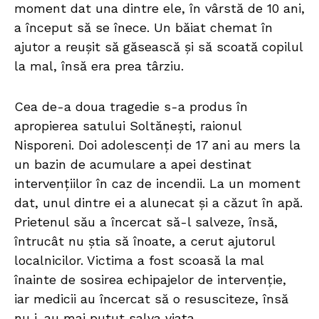
moment dat una dintre ele, în vârstă de 10 ani,
a început să se înece. Un băiat chemat în
ajutor a reușit să găsească și să scoată copilul
la mal, însă era prea târziu.
Cea de-a doua tragedie s-a produs în
apropierea satului Soltănești, raionul
Nisporeni. Doi adolescenți de 17 ani au mers la
un bazin de acumulare a apei destinat
intervențiilor în caz de incendii. La un moment
dat, unul dintre ei a alunecat și a căzut în apă.
Prietenul său a încercat să-l salveze, însă,
întrucât nu știa să înoate, a cerut ajutorul
localnicilor. Victima a fost scoasă la mal
înainte de sosirea echipajelor de intervenție,
iar medicii au încercat să o resusciteze, însă
nu i-au mai putut salva viața.