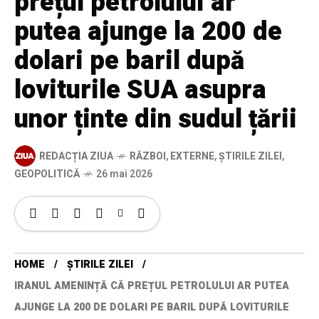
prețul petrolului ar
putea ajunge la 200 de
dolari pe baril după
loviturile SUA asupra
unor ținte din sudul țării
REDACȚIA ZIUA
RĂZBOI
,
EXTERNE
,
ȘTIRILE ZILEI
,
GEOPOLITICĂ
26 mai 2026
HOME
ȘTIRILE ZILEI
IRANUL AMENINȚĂ CĂ PREȚUL PETROLULUI AR PUTEA
AJUNGE LA 200 DE DOLARI PE BARIL DUPĂ LOVITURILE