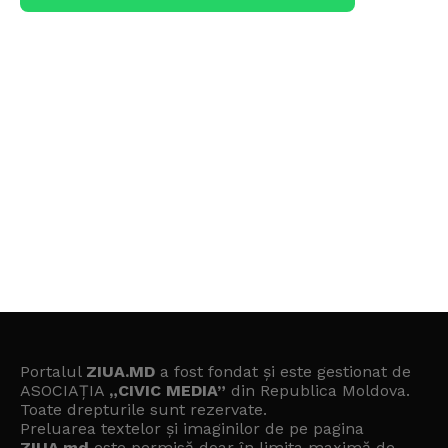
Portalul
ZIUA.MD
a fost fondat și este gestionat de
ASOCIAȚIA
„CIVIC MEDIA”
din Republica Moldova.
Toate drepturile sunt rezervate.
Preluarea textelor și imaginilor de pe pagina
ZIUA.md
este permisă doar în limita maximă de