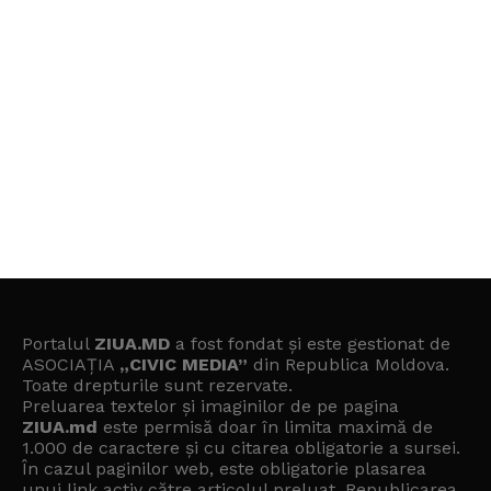
Portalul
ZIUA.MD
a fost fondat și este gestionat de
ASOCIAȚIA
„CIVIC MEDIA”
din Republica Moldova.
Toate drepturile sunt rezervate.
Preluarea textelor și imaginilor de pe pagina
ZIUA.md
este permisă doar în limita maximă de
1.000 de caractere și cu citarea obligatorie a sursei.
În cazul paginilor web, este obligatorie plasarea
unui link activ către articolul preluat. Republicarea