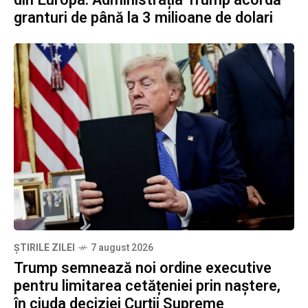
din Europa. Administrația Trump acordă
granturi de până la 3 milioane de dolari
ȘTIRILE ZILEI
7 august 2026
Trump semnează noi ordine executive
pentru limitarea cetățeniei prin naștere,
în ciuda deciziei Curții Supreme