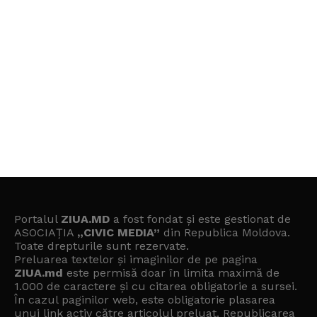
Portalul
ZIUA.MD
a fost fondat și este gestionat de
ASOCIAȚIA
„CIVIC MEDIA”
din Republica Moldova.
Toate drepturile sunt rezervate.
Preluarea textelor și imaginilor de pe pagina
ZIUA.md
este permisă doar în limita maximă de
1.000 de caractere și cu citarea obligatorie a sursei.
În cazul paginilor web, este obligatorie plasarea
unui link activ către articolul preluat. Republicarea