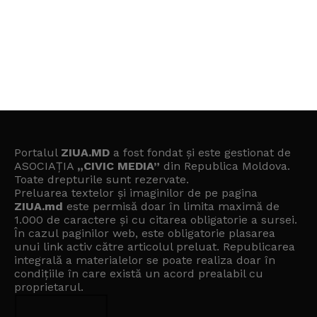
Portalul
ZIUA.MD
a fost fondat și este gestionat de
ASOCIAȚIA
„CIVIC MEDIA”
din Republica Moldova.
Toate drepturile sunt rezervate.
Preluarea textelor și imaginilor de pe pagina
ZIUA.md
este permisă doar în limita maximă de
1.000 de caractere și cu citarea obligatorie a sursei.
În cazul paginilor web, este obligatorie plasarea
unui link activ către articolul preluat. Republicarea
integrală a materialelor se poate realiza doar în
condițiile în care există un
acord prealabil cu
proprietarul
.