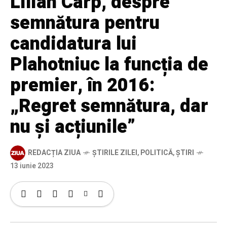
Lilian Carp, despre
semnătura pentru
candidatura lui
Plahotniuc la funcția de
premier, în 2016:
„Regret semnătura, dar
nu și acțiunile”
REDACȚIA ZIUA
ȘTIRILE ZILEI
,
POLITICĂ
,
ȘTIRI
13 iunie 2023