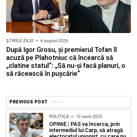
ȘTIRILE ZILEI
6 august 2026
După Igor Grosu, și premierul Tofan îl
acuză pe Plahotniuc că încearcă să
„clatine statul”: „Să nu-și facă planuri, o
să răcească în pușcărie”
PREVIOUS POST
POLITICĂ
13 iunie 2023
OPINIE | PAS va încerca, prin
intermediul lui Carp, să atragă
electoratul unionist, cu care nu