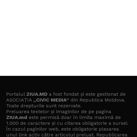
Portalul
ZIUA.MD
a fost fondat și este gestionat de
ASOCIAȚIA
„CIVIC MEDIA”
din Republica Moldova.
Toate drepturile sunt rezervate.
Preluarea textelor și imaginilor de pe pagina
ZIUA.md
este permisă doar în limita maximă de
1.000 de caractere și cu citarea obligatorie a sursei.
În cazul paginilor web, este obligatorie plasarea
unui link activ către articolul preluat. Republicarea