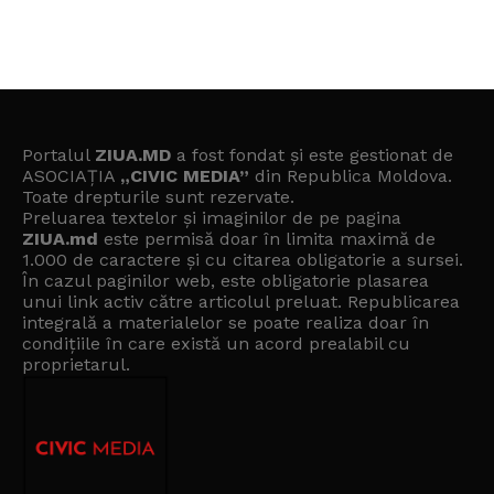
Portalul
ZIUA.MD
a fost fondat și este gestionat de
ASOCIAȚIA
„CIVIC MEDIA”
din Republica Moldova.
Toate drepturile sunt rezervate.
Preluarea textelor și imaginilor de pe pagina
ZIUA.md
este permisă doar în limita maximă de
1.000 de caractere și cu citarea obligatorie a sursei.
În cazul paginilor web, este obligatorie plasarea
unui link activ către articolul preluat. Republicarea
integrală a materialelor se poate realiza doar în
condițiile în care există un
acord prealabil cu
proprietarul
.