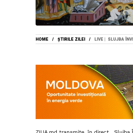
HOME
ȘTIRILE ZILEI
LIVE | SLUJBA ÎN
ZIUA.md transmite, în direct, Slujba Î