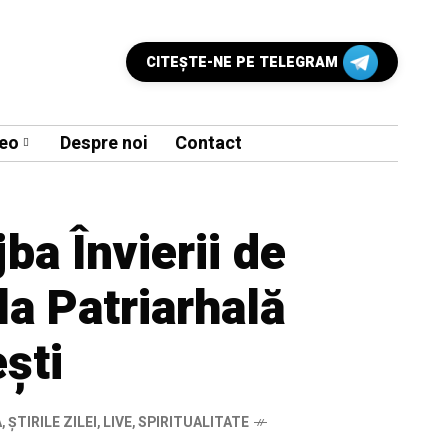
CITEŞTE-NE PE TELEGRAM
eo
Despre noi
Contact
jba Învierii de
la Patriarhală
ști
A
,
ȘTIRILE ZILEI
,
LIVE
,
SPIRITUALITATE