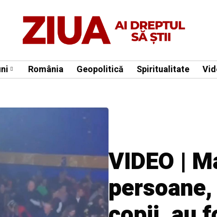
ni
România
Geopolitică
Spiritualitate
Vid
VIDEO | M
persoane,
copii, au f