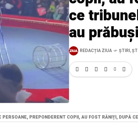
ce tribune
au prăbuși
REDACȚIA ZIUA
ȘTIRI
,
ȘT
TE PERSOANE, PREPONDERENT COPII, AU FOST RĂNIȚI, DUPĂ CE