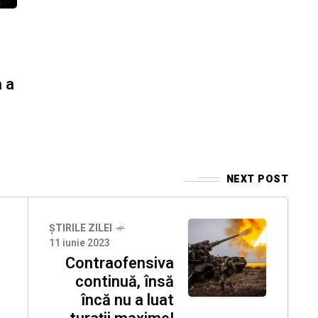
a a
NEXT POST
ȘTIRILE ZILEI
11 iunie 2023
Contraofensiva
continuă, însă
încă nu a luat