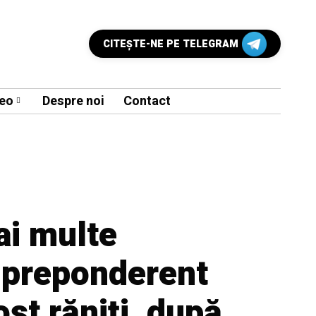
CITEŞTE-NE PE TELEGRAM
eo
Despre noi
Contact
ai multe
 preponderent
ost răniți, după