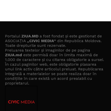
Portalul
ZIUA.MD
a fost fondat și este gestionat de
ASOCIAȚIA
„CIVIC MEDIA”
din Republica Moldova.
Toate drepturile sunt rezervate.
Preluarea textelor și imaginilor de pe pagina
ZIUA.md
este permisă doar în limita maximă de
1.000 de caractere și cu citarea obligatorie a sursei.
În cazul paginilor web, este obligatorie plasarea
unui link activ către articolul preluat. Republicarea
integrală a materialelor se poate realiza doar în
condițiile în care există un
acord prealabil cu
proprietarul
.