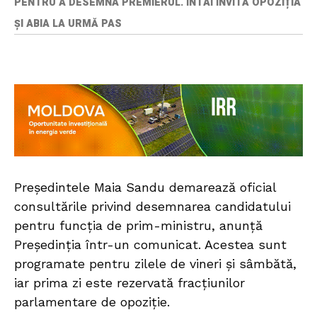
PENTRU A DESEMNA PREMIERUL. ÎNTÂI INVITĂ OPOZIȚIA
ȘI ABIA LA URMĂ PAS
Președintele Maia Sandu demarează oficial
consultările privind desemnarea candidatului
pentru funcția de prim-ministru, anunță
Președinția într-un comunicat. Acestea sunt
programate pentru zilele de vineri și sâmbătă,
iar prima zi este rezervată fracțiunilor
parlamentare de opoziție.