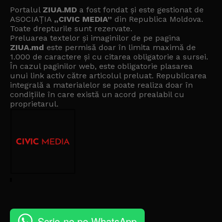
Portalul
ZIUA.MD
a fost fondat și este gestionat de
ASOCIAȚIA
„CIVIC MEDIA”
din Republica Moldova.
Toate drepturile sunt rezervate.
Preluarea textelor și imaginilor de pe pagina
ZIUA.md
este permisă doar în limita maximă de
1.000 de caractere și cu citarea obligatorie a sursei.
În cazul paginilor web, este obligatorie plasarea
unui link activ către articolul preluat. Republicarea
integrală a materialelor se poate realiza doar în
condițiile în care există un
acord prealabil cu
proprietarul
.
Scrie-ne pe WhatsApp