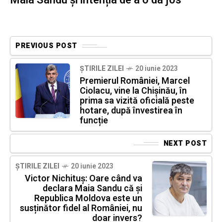
Maia Sandu și intenția de a o da jos
PREVIOUS POST
ȘTIRILE ZILEI
20 iunie 2023
Premierul României, Marcel
Ciolacu, vine la Chișinău, în
prima sa vizită oficială peste
hotare, după învestirea în
funcție
NEXT POST
ȘTIRILE ZILEI
20 iunie 2023
Victor Nichituș: Oare când va
declara Maia Sandu că și
Republica Moldova este un
susținător fidel al României, nu
doar invers?