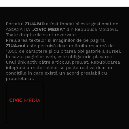
Portalul
ZIUA.MD
a fost fondat și este gestionat de
ASOCIAȚIA
„CIVIC MEDIA”
din Republica Moldova.
Toate drepturile sunt rezervate.
Preluarea textelor și imaginilor de pe pagina
ZIUA.md
este permisă doar în limita maximă de
1.000 de caractere și cu citarea obligatorie a sursei.
În cazul paginilor web, este obligatorie plasarea
unui link activ către articolul preluat. Republicarea
integrală a materialelor se poate realiza doar în
condițiile în care există un
acord prealabil cu
proprietarul
.