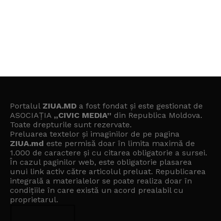
Portalul
ZIUA.MD
a fost fondat și este gestionat de
ASOCIAȚIA
„CIVIC MEDIA”
din Republica Moldova.
Toate drepturile sunt rezervate.
Preluarea textelor și imaginilor de pe pagina
ZIUA.md
este permisă doar în limita maximă de
1.000 de caractere și cu citarea obligatorie a sursei.
În cazul paginilor web, este obligatorie plasarea
unui link activ către articolul preluat. Republicarea
integrală a materialelor se poate realiza doar în
condițiile în care există un
acord prealabil cu
proprietarul
.