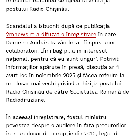
României. Referirea se făcea la achiziția
postului Radio Chișinău.
Scandalul a izbucnit după ce publicația
2mnews.ro a difuzat o înregistrare
în care
Demeter András István le-ar fi spus unor
colaboratori: „Îmi bag p…a în interesul
național, pentru că eu sunt ungur”. Potrivit
informațiilor apărute în presă, discuția ar fi
avut loc în noiembrie 2025 și făcea referire la
un dosar mai vechi privind achiziția postului
Radio Chișinău de către Societatea Română de
Radiodifuziune.
În aceeași înregistrare, fostul ministru
povestea despre o audiere în fața procurorilor
într-un dosar de corupție din 2012, legat de