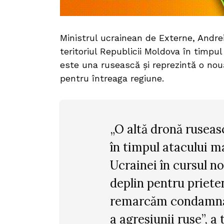
Ministrul ucrainean de Externe, Andrei
teritoriul Republicii Moldova în timpu
este una rusească și reprezintă o no
pentru întreaga regiune.
„O altă dronă ruseas
în timpul atacului m
Ucrainei în cursul n
deplin pentru priete
remarcăm condamnar
a agresiunii ruse”, a