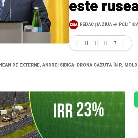
este ruse
REDACȚIA ZIUA
POLITIC
NEAN DE EXTERNE, ANDREI SIBIGA: DRONA CĂZUTĂ ÎN R. MO