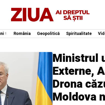
ni
România
Geopolitică
Spiritualitate
Vid
Ministrul 
Externe, A
Drona căzu
Moldova n