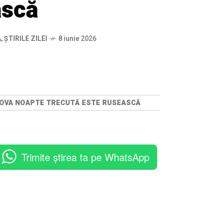
ască
Ă
,
ȘTIRILE ZILEI
8 iunie 2026
LDOVA NOAPTE TRECUTĂ ESTE RUSEASCĂ
Trimite știrea ta pe WhatsApp