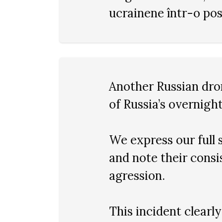
ucrainene într-o pos
Another Russian dron
of Russia’s overnigh
We express our full 
and note their cons
agression.
This incident clear