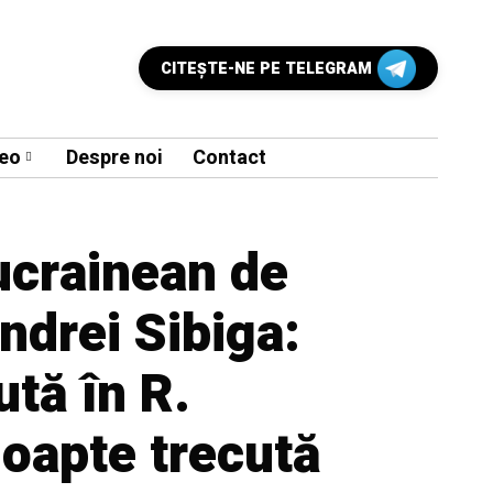
CITEŞTE-NE PE TELEGRAM
eo
Despre noi
Contact
ucrainean de
ndrei Sibiga:
tă în R.
oapte trecută