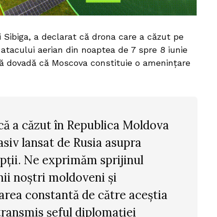
 Sibiga, a declarat că drona care a căzut pe
l atacului aerian din noaptea de 7 spre 8 iunie
uă dovadă că Moscova constituie o amenințare
că a căzut în Republica Moldova
asiv lansat de Rusia asupra
opții. Ne exprimăm sprijinul
nii noștri moldoveni și
ea constantă de către aceștia
 transmis șeful diplomației