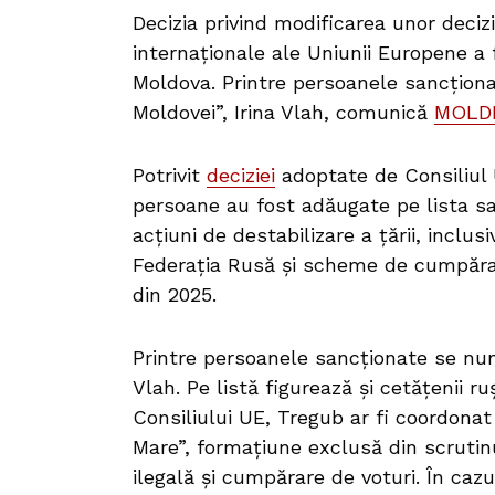
Decizia privind modificarea unor decizi
internaționale ale Uniunii Europene a f
Moldova. Printre persoanele sancționa
Moldovei”, Irina Vlah, comunică
MOLD
Potrivit
deciziei
adoptate de Consiliul 
persoane au fost adăugate pe lista sa
acțiuni de destabilizare a țării, inclus
Federația Rusă și scheme de cumpărare
din 2025.
Printre persoanele sancționate se numă
Vlah. Pe listă figurează și cetățenii r
Consiliului UE, Tregub ar fi coordonat 
Mare”, formațiune exclusă din scrutin
ilegală și cumpărare de voturi. În cazu