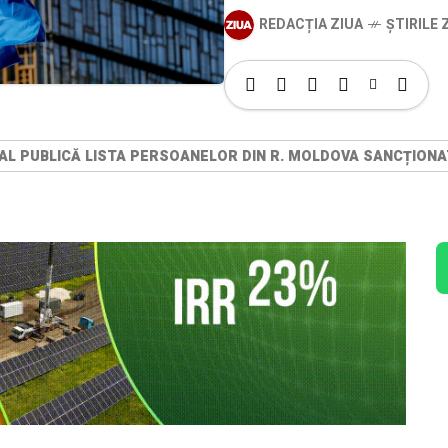
REDACȚIA ZIUA
ȘTIRILE Z
AL PUBLICĂ LISTA PERSOANELOR DIN R. MOLDOVA SANCȚION