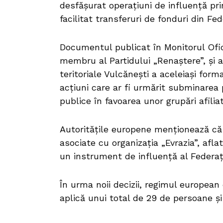
desfășurat operațiuni de influență prin
facilitat transferuri de fonduri din Fe
Documentul publicat în Monitorul Ofici
membru al Partidului „Renaștere”, și al
teritoriale Vulcănești a aceleiași form
acțiuni care ar fi urmărit subminarea 
publice în favoarea unor grupări afiliat
Autoritățile europene menționează că
asociate cu organizația „Evrazia”, afla
un instrument de influență al Federaț
În urma noii decizii, regimul european
aplică unui total de 29 de persoane și 