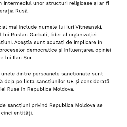
 intermediul unor structuri religioase și ar fi
derația Rusă.
al mai include numele lui Iuri Vitneanski,
 lui Ruslan Garbalî, lider al organizației
ațiuni. Aceștia sunt acuzați de implicare în
proceselor democratice și influențarea opiniei
e lui Ilan Șor.
 unele dintre persoanele sancționate sunt
tă deja pe lista sancțiunilor UE și considerată
iei Ruse în Republica Moldova.
 de sancțiuni privind Republica Moldova se
cinci entități.