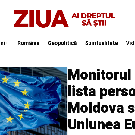
ni
România
Geopolitică
Spiritualitate
Vid
Monitorul 
lista pers
Moldova s
Uniunea E