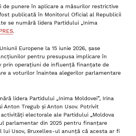
i de punere în aplicare a măsurilor restrictive
ost publicată în Monitorul Oficial al Republicii
te se numără lidera Partidului „Inima
PRES
.
Uniunii Europene la 15 iunie 2026, șase
ncțiunilor pentru presupusa implicare în
iv prin operațiuni de influență finanțate de
 a voturilor înaintea alegerilor parlamentare
ră lidera Partidului „Inima Moldovei”, Irina
uși Anton Tregub și Anton Usov. Potrivit
activități electorale ale Partidului „Moldova
ul parlamentar din 2025 pentru finanțare
l lui Usov, Bruxelles-ul anunță că acesta ar fi