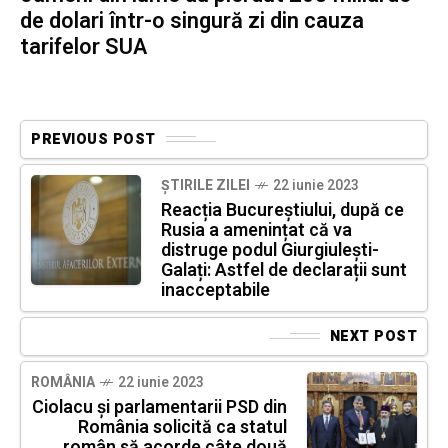
de dolari într-o singură zi din cauza
tarifelor SUA
PREVIOUS POST
ȘTIRILE ZILEI
22 iunie 2023
Reacția Bucureștiului, după ce
Rusia a amenințat că va
distruge podul Giurgiulești-
Galați: Astfel de declarații sunt
inacceptabile
NEXT POST
ROMÂNIA
22 iunie 2023
Ciolacu și parlamentarii PSD din
România solicită ca statul
român să acorde câte două