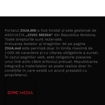
Portalul
ZIUA.MD
a fost fondat și este gestionat de
ASOCIAȚIA
„CIVIC MEDIA”
din Republica Moldova.
Toate drepturile sunt rezervate.
Preluarea textelor și imaginilor de pe pagina
ZIUA.md
este permisă doar în limita maximă de
1.000 de caractere și cu citarea obligatorie a sursei.
În cazul paginilor web, este obligatorie plasarea
unui link activ către articolul preluat. Republicarea
integrală a materialelor se poate realiza doar în
condițiile în care există un
acord prealabil cu
proprietarul
.