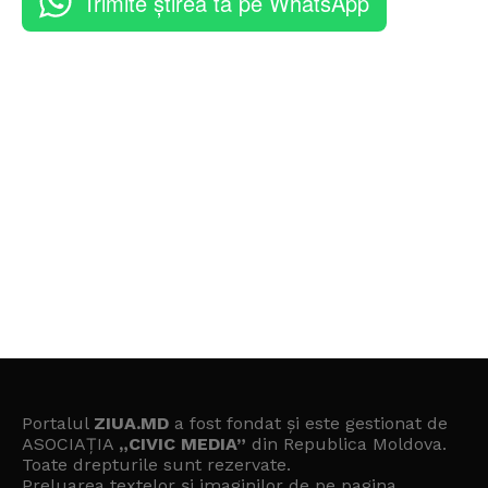
Trimite știrea ta pe WhatsApp
Portalul
ZIUA.MD
a fost fondat și este gestionat de
ASOCIAȚIA
„CIVIC MEDIA”
din Republica Moldova.
Toate drepturile sunt rezervate.
Preluarea textelor și imaginilor de pe pagina