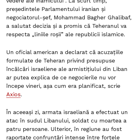
vedere ale inamicului”. La scurt timp,
președintele Parlamentului iranian și
negociatorul-șef, Mohammad Bagher Ghalibaf,
a salutat decizia și a promis că Teheranul va
respecta „liniile roșii” ale republicii islamice.
Un oficial american a declarat că acuzațiile
formulate de Teheran privind presupuse
încălcări israeliene ale armistițiului din Liban
ar putea explica de ce negocierile nu vor
începe vineri, așa cum era planificat, scrie
Axios
.
În aceeași zi, armata israeliană a efectuat un
atac în sudul Libanului, soldat cu moartea a
patru persoane. Ulterior, în regiune au fost
raportate confruntări intense între forțele